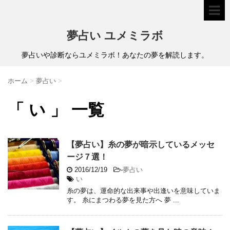
夢占い ユメミラボ
夢占いや診断ならユメミラボ！あなたの夢を解読します。
ホーム
>
夢占い
>
「 い 」 一覧
【夢占い】糸の夢が暗示しているメッセ
ージ７選！
2016/12/19
-
夢占い
い
糸の夢は、運命的な出来事や出逢いを意味していま
す。 糸にまつわる夢を見た方へ 夢 ...