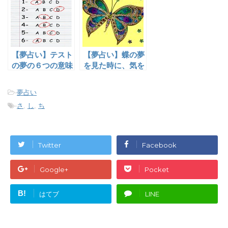
【夢占い】テスト
【夢占い】蝶の夢
の夢の６つの意味
を見た時に、気を
とは?
つけたい事とは？
-
夢占い
-
さ
,
し
,
ち
Twitter
Facebook
Google+
Pocket
B!
はてブ
LINE