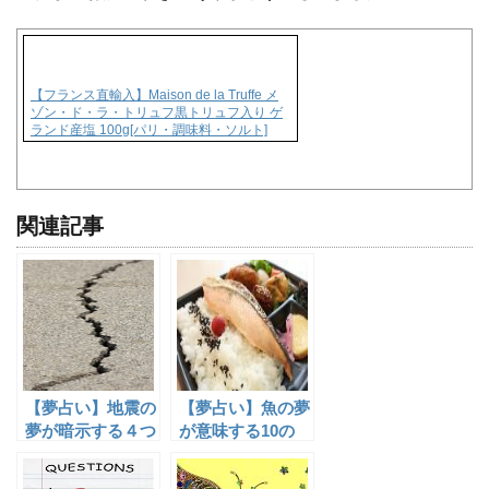
【フランス直輸入】Maison de la Truffe メ
ゾン・ド・ラ・トリュフ黒トリュフ入り ゲ
ランド産塩 100g[パリ・調味料・ソルト]
関連記事
【夢占い】地震の
【夢占い】魚の夢
夢が暗示する４つ
が意味する10の
の意味とは？
メッセージとは？