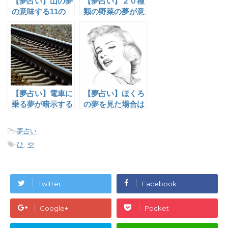
【夢占い】山の夢
【夢占い】２０種
の意味する11の
類の野菜の夢が意
事。山火事は大吉
味している事と
夢！
は？
【夢占い】電車に
【夢占い】ほくろ
乗る夢が暗示する
の夢を見た場合は
７つの意味とは？
要注意！
-
夢占い
-
ひ
,
や
Twitter
Facebook
Google+
Pocket