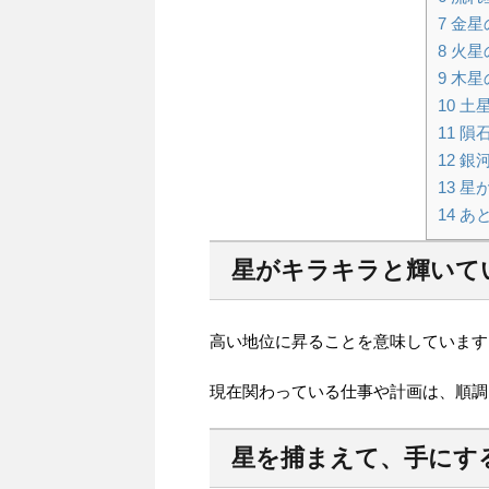
7
金星
8
火星
9
木星
10
土
11
隕
12
銀河
13
星
14
あ
星がキラキラと輝いて
高い地位に昇ることを意味しています
現在関わっている仕事や計画は、順調
星を捕まえて、手にす