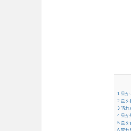
1
星が
2
星を
3
晴れ
4
星が
5
星を
6
流れ