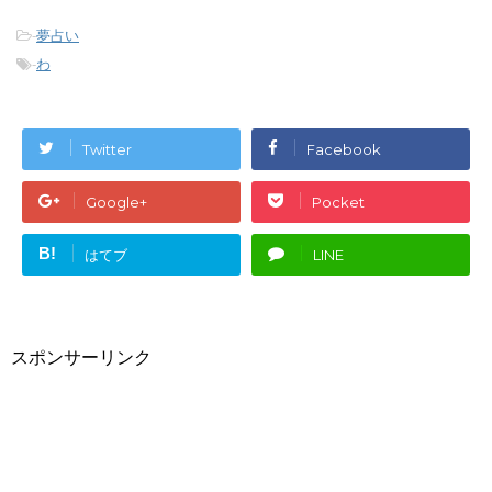
が？鳥の種類別に
とは？９パターン
ご紹介！
の降り方で解釈！
-
夢占い
-
わ
Twitter
Facebook
Google+
Pocket
B!
はてブ
LINE
スポンサーリンク