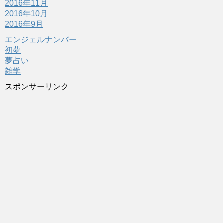
2016年11月
2016年10月
2016年9月
エンジェルナンバー
初夢
夢占い
雑学
スポンサーリンク