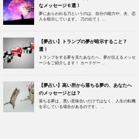
なメッセージ６選！
夢にあらわれる刀というのは、自分の能力や、夫、恋
人を暗示しています。 刀の出てく ...
【夢占い】トランプの夢が暗示すること７
選！
トランプをする夢を見たあなたへ、夢が伝えるメッセ
ージをご紹介します！ カードゲー ...
【夢占い】高い所から落ちる夢の、あなたへ
のメッセージとは？
落ちる夢は、悪い意味合いだけではなく、人生の転機
を示している場合があるのです。 ...