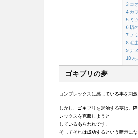
3
コオ
4
カブ
5
ミツ
6
蟻
7
ノ
8
毛
9
ナメ
10
あ
ゴキブリの夢
コンプレックスに感じている事を刺激
しかし、ゴキブリを退治する夢は、降
レックスを克服しようと
しているあらわれです。
そしてそれは成功するという暗示にな